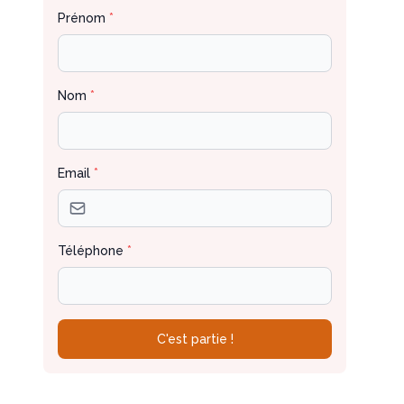
Prénom
*
Nom
*
Email
*
Téléphone
*
C'est partie !